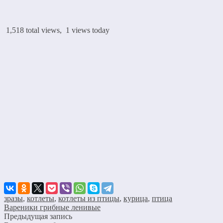
1,518 total views, 1 views today
зразы
,
котлеты
,
котлеты из птицы
,
курица
,
птица
Вареники грибные ленивые
Предыдущая запись