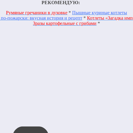
РЕКОМЕНДУЮ:
Румяные гречаники в духовке
*
Пышные куриные котлеты
 по-пожарски: вкусная история и рецепт
*
Котлеты «Загадка имп
Зразы картофельные с грибами
*