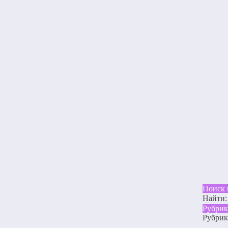
Поиск 
Найти:
Рубри
Рубри