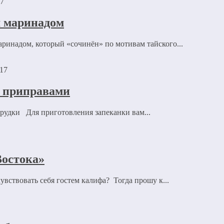
17
м маринадом
ринадом, который «сочинён» по мотивам тайского...
017
и приправами
грудки Для приготовления запеканки вам...
Востока»
увствовать себя гостем калифа? Тогда прошу к...