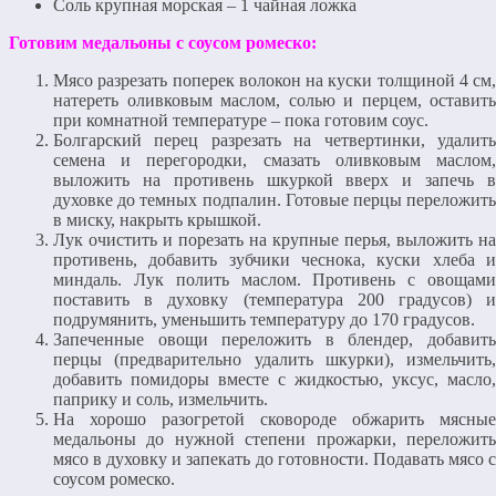
Соль крупная морская – 1 чайная ложка
Готовим медальоны с соусом ромеско:
Мясо разрезать поперек волокон на куски толщиной 4 см,
натереть оливковым маслом, солью и перцем, оставить
при комнатной температуре – пока готовим соус.
Болгарский перец разрезать на четвертинки, удалить
семена и перегородки, смазать оливковым маслом,
выложить на противень шкуркой вверх и запечь в
духовке до темных подпалин. Готовые перцы переложить
в миску, накрыть крышкой.
Лук очистить и порезать на крупные перья, выложить на
противень, добавить зубчики чеснока, куски хлеба и
миндаль. Лук полить маслом. Противень с овощами
поставить в духовку (температура 200 градусов) и
подрумянить, уменьшить температуру до 170 градусов.
Запеченные овощи переложить в блендер, добавить
перцы (предварительно удалить шкурки), измельчить,
добавить помидоры вместе с жидкостью, уксус, масло,
паприку и соль, измельчить.
На хорошо разогретой сковороде обжарить мясные
медальоны до нужной степени прожарки, переложить
мясо в духовку и запекать до готовности. Подавать мясо с
соусом ромеско.