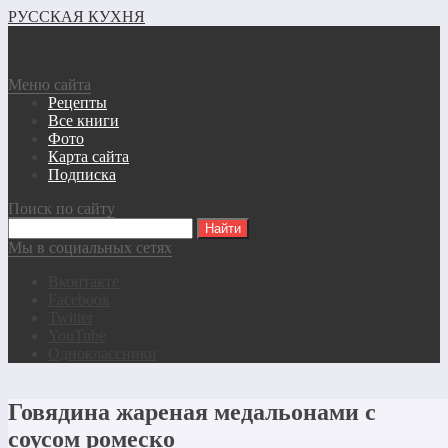
РУССКАЯ КУХНЯ
Меню сайта
Рецепты
Все книги
Фото
Карта сайта
Подписка
Поиск по сайту
Мы в социальных сетях
Вконтакте
Facebook
Twitter
YouTube
Одноклассники
Говядина жареная медальонами с
соусом ромеско