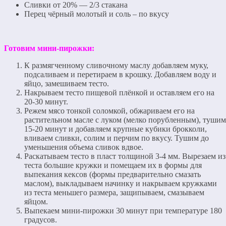
Сливки от 20% — 2/3 стакана
Перец чёрный молотый и соль – по вкусу
Готовим мини-пирожки:
К размягченному сливочному маслу добавляем муку,
подсаливаем и перетираем в крошку. Добавляем воду и
яйцо, замешиваем тесто.
Накрываем тесто пищевой плёнкой и оставляем его на
20-30 минут.
Режем мясо тонкой соломкой, обжариваем его на
растительном масле с луком (мелко порубленным), тушим
15-20 минут и добавляем крупные кубики брокколи,
вливаем сливки, солим и перчим по вкусу. Тушим до
уменьшения объема сливок вдвое.
Раскатываем тесто в пласт толщиной 3-4 мм. Вырезаем из
теста большие кружки и помещаем их в формы для
выпекания кексов (формы предварительно смазать
маслом), выкладываем начинку и накрываем кружками
из теста меньшего размера, защипываем, смазываем
яйцом.
Выпекаем мини-пирожки 30 минут при температуре 180
градусов.