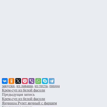
закуски
,
из лаваша
,
из теста
,
пицца
Крем-суп из белой фасоли
Предыдущая запись
Крем-суп из белой фасоли
Яичница Рулет яичный с фаршем