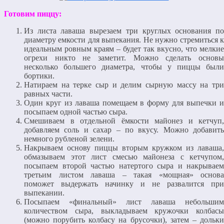
Готовим пиццу:
Из листа лаваша вырезаем три круглых основания по
диаметру емкости для выпекания. Не нужно стремиться к
идеальным ровным краям – будет так вкусно, что мелкие
огрехи никто не заметит. Можно сделать основы
несколько большего диаметра, чтобы у пиццы были
бортики.
Натираем на терке сыр и делим сырную массу на три
равных части.
Один круг из лаваша помещаем в форму для выпечки и
посыпаем одной частью сыра.
Смешиваем в отдельной ёмкости майонез и кетчуп,
добавляем соль и сахар – по вкусу. Можно добавить
немного рубленой зелени.
Накрываем основу пиццы вторым кружком из лаваша,
обмазываем этот лист смесью майонеза с кетчупом,
посыпаем второй частью натертого сыра и накрываем
третьим листом лаваша – такая «мощная» основа
поможет выдержать начинку и не развалится при
выпекании.
Посыпаем «финальный» лист лаваша небольшим
количеством сыра, выкладываем кружочки колбасы
(можно порубить колбасу на брусочки), затем – дольки