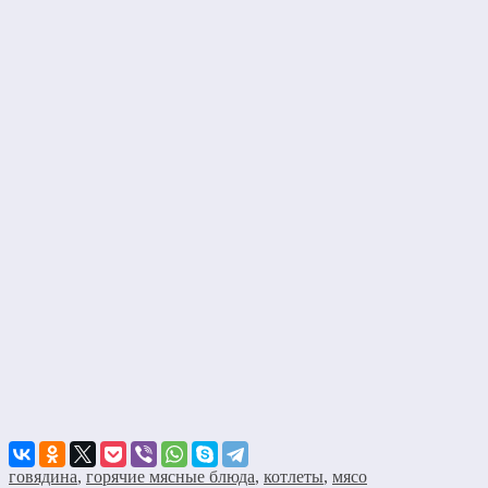
говядина
,
горячие мясные блюда
,
котлеты
,
мясо