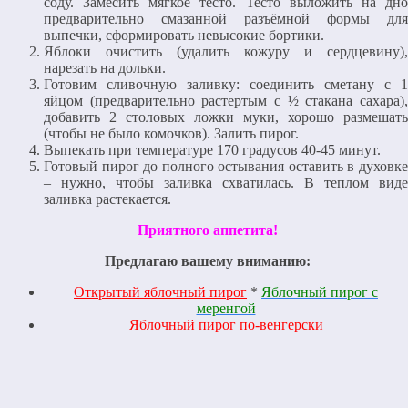
соду. Замесить мягкое тесто. Тесто выложить на дно
предварительно смазанной разъёмной формы для
выпечки, сформировать невысокие бортики.
Яблоки очистить (удалить кожуру и сердцевину),
нарезать на дольки.
Готовим сливочную заливку: соединить сметану с 1
яйцом (предварительно растертым с ½ стакана сахара),
добавить 2 столовых ложки муки, хорошо размешать
(чтобы не было комочков). Залить пирог.
Выпекать при температуре 170 градусов 40-45 минут.
Готовый пирог до полного остывания оставить в духовке
– нужно, чтобы заливка схватилась. В теплом виде
заливка растекается.
Приятного аппетита!
Предлагаю вашему вниманию:
Открытый яблочный пирог
*
Яблочный пирог с
меренгой
Яблочный пирог по-венгерски