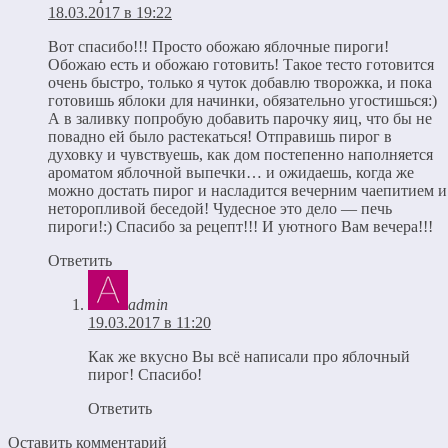
18.03.2017 в 19:22
Вот спасибо!!! Просто обожаю яблочные пироги!
Обожаю есть и обожаю готовить! Такое тесто готовится
очень быстро, только я чуток добавлю творожка, и пока
готовишь яблоки для начинки, обязательно угостишься:)
А в заливку попробую добавить парочку яиц, что бы не
повадно ей было растекаться! Отправишь пирог в
духовку и чувствуешь, как дом постепенно наполняется
ароматом яблочной выпечки… и ожидаешь, когда же
можно достать пирог и насладится вечерним чаепитием и
неторопливой беседой! Чудесное это дело — печь
пироги!:) Спасибо за рецепт!!! И уютного Вам вечера!!!
Ответить
admin
19.03.2017 в 11:20
Как же вкусно Вы всё написали про яблочный
пирог! Спасибо!
Ответить
Оставить комментарий