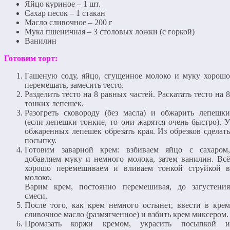
Яйцо куриное – 1 шт.
Сахар песок – 1 стакан
Масло сливочное – 200 г
Мука пшеничная – 3 столовых ложки (с горкой)
Ванилин
Готовим торт:
Гашеную соду, яйцо, сгущенное молоко и муку хорошо
перемешать, замесить тесто.
Разделить тесто на 8 равных частей. Раскатать тесто на 8
тонких лепешек.
Разогреть сковороду (без масла) и обжарить лепешки
(если лепешки тонкие, то они жарятся очень быстро). У
обжаренных лепешек обрезать края. Из обрезков сделать
посыпку.
Готовим заварной крем: взбиваем яйцо с сахаром,
добавляем муку и немного молока, затем ванилин. Всё
хорошо перемешиваем и вливаем тонкой струйкой в
молоко.
Варим крем, постоянно перемешивая, до загустения
смеси.
После того, как крем немного остынет, ввести в крем
сливочное масло (размягченное) и взбить крем миксером.
Промазать коржи кремом, украсить посыпкой и