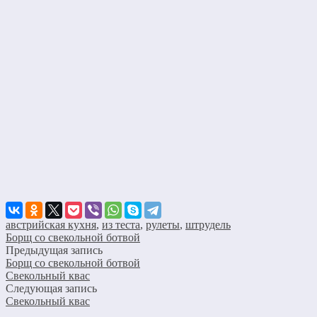
австрийская кухня
,
из теста
,
рулеты
,
штрудель
Борщ со свекольной ботвой
Предыдущая запись
Борщ со свекольной ботвой
Свекольный квас
Следующая запись
Свекольный квас