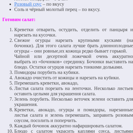
Розовый соус
– по вкусу
Соль и чёрный молотый перец – по вкусу.
Готовим салат:
Креветки отварить, остудить, отделить от панцыря и
нарезать на кусочки.
Свежие огурцы нарезать крупными кусками (на
бочонки). Для этого салата лучше брать длинноплодные
огурцы – они ровные,их кожица редко бывает горькой.
Чайной или десертной ложечкой очень аккуратно
выбрать из «бочонков» серединку. Бочонки выставить на
блюдо. Остатки огурцов нарезать тонкими дольками.
Помидоры порубить на кубики.
Авокадо очистить от кожицы и нарезать на кубики.
Перемешать креветки, авокадо,
Листья салата порезать на ленточки. Несколько листьев
оставить целыми для украшения салата.
Зелень порубить. Несколько веточек зелени оставить для
украшения.
Креветки, авокадо, огурцы и помидоры, нарезанные
листья салата и зелень перемешать, заправить розовым
соусом, посолить и поперчить.
Каждый бочонок аккуратно нафаршировать салатом.
Блюдо с салатом украсить каплями соуса, листьями