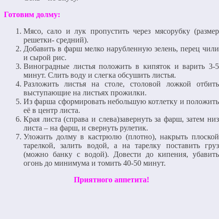
Готовим долму:
Мясо, сало и лук пропустить через мясорубку (размер
решетки- средний).
Добавить в фарш мелко нарубленную зелень, перец чили
и сырой рис.
Виноградные листья положить в кипяток и варить 3-5
минут. Слить воду и слегка обсушить листья.
Разложить листья на столе, столовой ложкой отбить
выступающие на листьях прожилки.
Из фарша сформировать небольшую котлетку и положить
её в центр листа.
Края листа (справа и слева)завернуть за фарш, затем низ
листа – на фарш, и свернуть рулетик.
Уложить долму в кастрюлю (плотно), накрыть плоской
тарелкой, залить водой, а на тарелку поставить груз
(можно банку с водой). Довести до кипения, убавить
огонь до минимума и томить 40-50 минут.
Приятного аппетита!