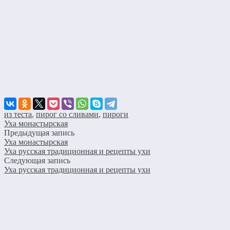
из теста
,
пирог со сливами
,
пироги
Уха монастырская
Предыдущая запись
Уха монастырская
Уха русская традиционная и рецепты ухи
Следующая запись
Уха русская традиционная и рецепты ухи