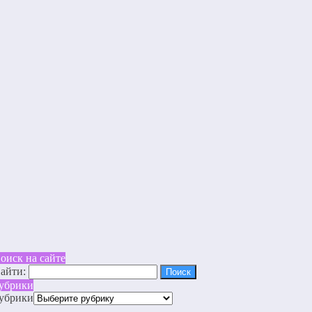
оиск на сайте
айти:
убрики
убрики