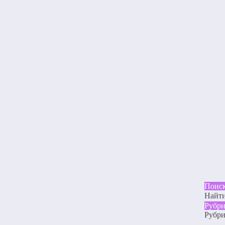
Поиск
Найти
Рубр
Рубр