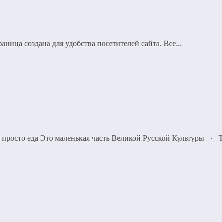
ница создана для удобства посетителей сайта. Все...
м просто еда Это маленькая часть Великой Русской Культуры
·