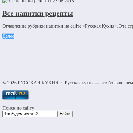
23.06.2015
Все напитки рецепты
Оглавление рубрики напитки на сайте «Русская Кухня». Эта стра
Далее
©
2026
РУССКАЯ КУХНЯ
·
Русская кухня — это больше, че
Поиск по сайту